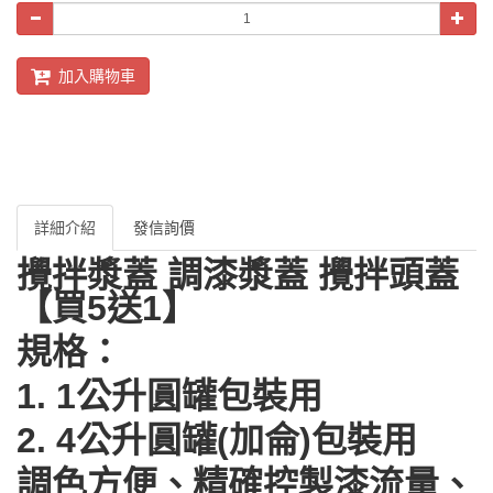
加入購物車
詳細介紹
發信詢價
攪拌漿蓋 調漆漿蓋 攪拌頭蓋
【
買5送1
】
規格：
1. 1公升圓罐包裝用
2. 4公升圓罐(加侖)包裝用
調色方便、精確控製漆流量、