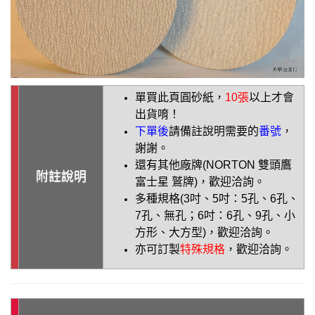
單買此頁圓砂紙，
10張
以上才會
出貨唷！
下單後
請備註說明需要的
番號
，
謝謝。
還有其他廠牌(NORTON 雙頭鷹
附註說明
富士星 鷲牌)，歡迎洽詢。
多種規格(3吋、5吋：5孔、6孔、
7孔、無孔；6吋：6孔、9孔、小
方形、大方型)
，歡迎洽詢
。
亦可訂製
特殊規格
，歡迎洽詢
。