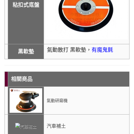
粘扣式底盤
氣動散打 黑軟墊，
有魔鬼氈
黑軟墊
相關商品
氣動研磨機
汽車補土