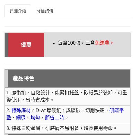
詳細介紹
發信詢價
每盒100張
，三盒
免運費。
優惠
產品特色
1. 魔術扣、自粘設計，能緊扣托盤，砂紙易於裝卸，可重
復使用，省時省成本。
2.
特殊底材
﹝D-wt 厚硬紙﹞與礦砂，切削快速、
研磨平
整
、
細緻
、
均勻
，
節省工時
。
3. 特殊白粉塗層，研磨屑不易附著，增長使用壽命。