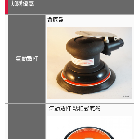
加購優惠
含底盤
氣動散打
氣動散打 粘扣式底盤