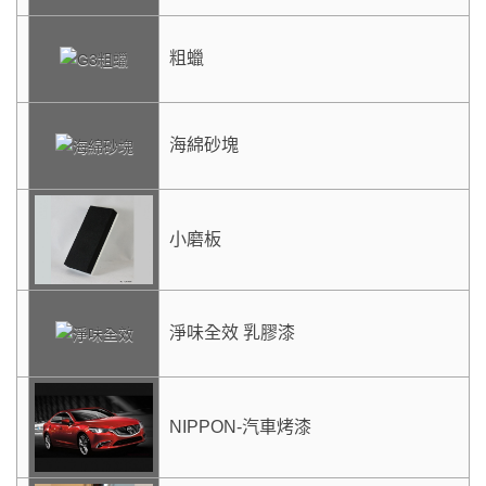
粗蠟
海綿砂塊
小磨板
淨味全效 乳膠漆
NIPPON-汽車烤漆