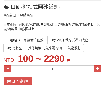
日研-粘扣式圓砂紙5吋
商品類別：熱銷商品
日本/日研-圓砂紙/水砂紙/白砂紙/木工砂紙/海棉砂塊/氣動散打/小磨
板/海綿圓砂紙/圓砂片
一組8張 (下單後備註號數)
5吋 M8牙 鎖牙式黏扣底座
5吋 黑軟墊
其他規格 可先來電詢問
氣動散打
100 ~ 2290
NTD.
元
加入購物車