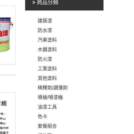
商品分類
建築漆
防水漆
汽車塗料
木器塗料
防火漆
工業塗料
其他塗料
稀釋劑/調薄劑
噴槍/噴漆機
油漆工具
色卡
套餐組合