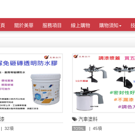
首頁
關於美華
服務項目
線上購物
購物須知
漆
汽車塗料
| 32項
| 45項
TOTAL