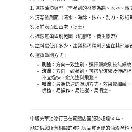
1. 選擇油漆類型（需塗刷的材質為牆、木器、
2. 清潔塗刷面（清水、海綿、抹布、刮刀、砂紙
3. 填補表面凹凸處（批土）
4. 遮蔽無須塗刷範圍（紙膠帶、養生膠帶）
5. 塗料需使用多少，建議與稀釋劑另盛在其他
6. 選擇塗刷方式 :
刷塗
：方向一致塗刷，選擇細緻刷較無細紋
滾塗
：方向一致塗刷，可搭配滾盤及伸縮桿
不宜過快，避免塗料飛濺。
噴塗
：最為快速的塗刷方式，效果較細緻，需
噴槍，易操作、易維護、易噴塗。
中壢美華油漆行已在實體店面服務超過50年，
能提供您所有相關的資訊與品質更優的油漆塗料