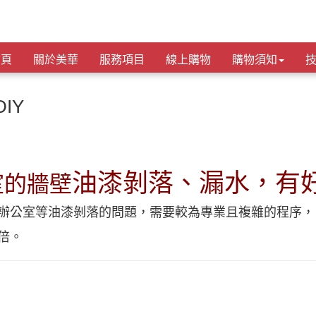
首頁
關於美華
服務項目
線上購物
購物須知
IY
油漆剝落、漏水，有好
室的牆壁
辦公室等油漆剝落的問題，需要較為專業且複雜的程序
，
倍。