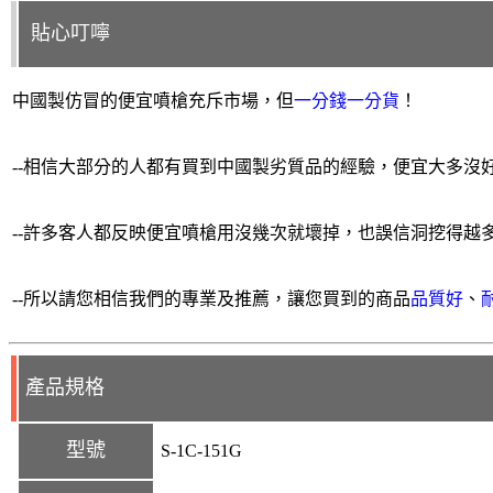
貼心叮嚀
中國製
仿冒的便宜噴槍充斥市場，但
一分錢一分貨
！
--
相信大部分的人都有買到中國製劣質品的經驗
，便宜大多沒
--許多客人都反映便宜噴槍用沒幾次就壞掉，也誤信洞挖得越
--所以請您相信我們的專業及推薦，讓您買到的商品
品質好
、
產品規格
型號
S-1C-151G