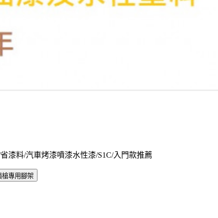
幅高霧化/省漆料/汽車烤漆噴漆水性漆/S1C/入門款推薦
噴槍專用腳架