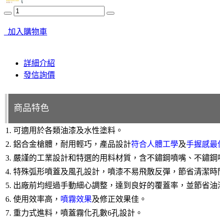
加入購物車
詳細介紹
發信詢價
商品特色
1. 可適用於各類油漆及水性塗料。
2.
鋁合金槍體，耐用輕巧，產品設計
符合人體工學
及
手握感最
3.
嚴謹的工業設計和特選的用料材質，含不鏽鋼噴嘴、不鏽鋼
4.
特殊弧形噴蓋及風孔設計，噴漆不易飛散反彈，節省清潔時
5. 出廠前均經過手動細心調整，達到良好的覆蓋率，並節省
6. 使用效率高，
噴霧效果
及修正效果佳。
7. 重力式進料，噴蓋霧化孔數6孔設計
。