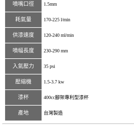
噴嘴口徑
1.5mm
耗氣量
170-225 l/min
供漆速度
120-240 ml/min
噴幅長度
230-290 mm
入氣壓力
35 psi
壓縮機
1.5-3.7 kw
漆杯
400cc腳架專利型漆杯
產地
台灣製造