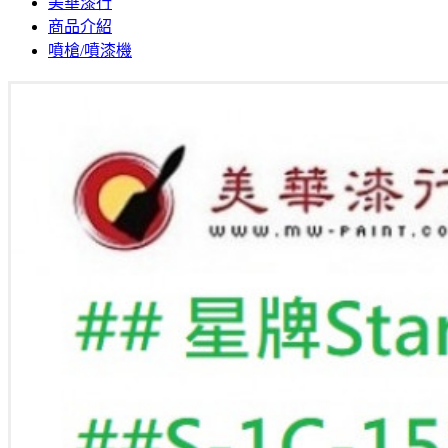
美華漆行
商品介紹
噴槍/噴漆機