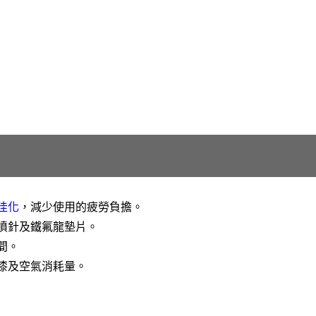
佳化
，減少使用的疲勞負擔。
噴針及鐵氟龍墊片。
間。
油漆及空氣消耗量。