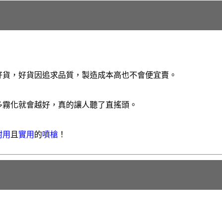
好貨，好貨因追求品質，製造成本高也不會便宜賣。
多霧化就會越好，真的讓人聽了直搖頭。
耐用
且
實用
的
噴槍
！